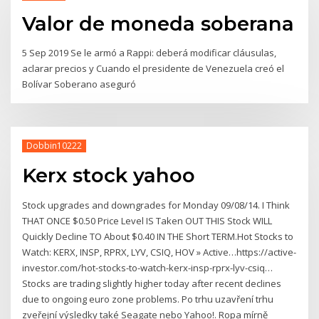
Valor de moneda soberana
5 Sep 2019 Se le armó a Rappi: deberá modificar cláusulas,
aclarar precios y Cuando el presidente de Venezuela creó el
Bolívar Soberano aseguró
Dobbin10222
Kerx stock yahoo
Stock upgrades and downgrades for Monday 09/08/14. I Think
THAT ONCE $0.50 Price Level IS Taken OUT THIS Stock WILL
Quickly Decline TO About $0.40 IN THE Short TERM.Hot Stocks to
Watch: KERX, INSP, RPRX, LYV, CSIQ, HOV » Active…https://active-
investor.com/hot-stocks-to-watch-kerx-insp-rprx-lyv-csiq…
Stocks are trading slightly higher today after recent declines
due to ongoing euro zone problems. Po trhu uzavření trhu
zveřejní výsledky také Seagate nebo Yahoo!. Ropa mírně